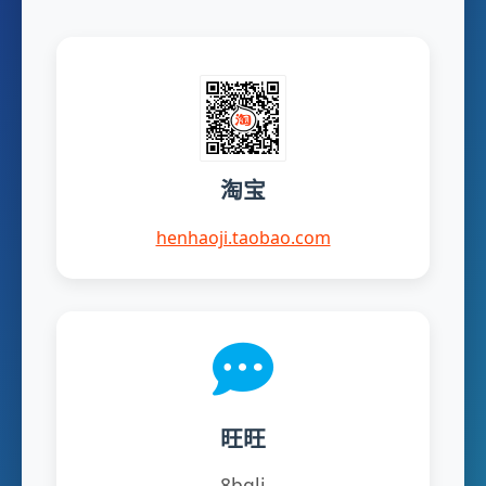
淘宝
henhaoji.taobao.com
旺旺
8bqli